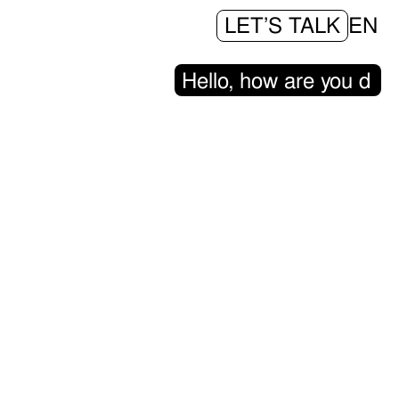
LET’S TALK
EN
H
e
l
l
o
,
h
o
w
a
r
e
y
o
u
d
o
i
|
nkt steht
eit,
– ob für
ruch an
erfaces
rerfahrung auf