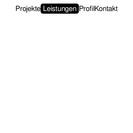
Projekte
Leistungen
Profil
Kontakt
, digitale Interfaces und gedruckte Medien –
 mit gestalterischer Konsequenz. Im Mittelpu
urch Lautstärke wirkt, sondern durch Klarh
steht aus dem spezifischen Kontext heraus 
tionen.
edienübergreifend und mit einem hohen Ansp
 ist nicht der Effekt, sondern die Wirkung –
eibt.
User Experience, Int
ernehmens,
Ermögliche eine positive Nutze
Identität.
digitalen Geräten.